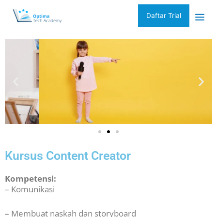
Skip
Main
to
Daftar Trial
Men
content
Kursus Content Creator
Kompetensi:
– Komunikasi
– Membuat naskah dan storyboard